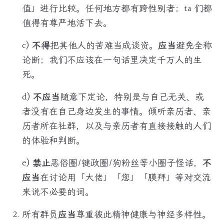
值」进行比较。任何地方都有跨性别者；ta 们都
值得有尊严地活下去。
c)
不得
把其他人的苦难当成谈资。
应当
避免全称
论断；我们不应该在一句话里决定千万人的生
死。
d)
不应当
随意下定论，特别是与自己无关、或
者没有在自己身边发生的事情。倾听亲历者、亲
历者所在社群，以及与亲历者有直接接触的人们
的体验和判断。
e)
禁止
恶俗圈/键政圈/狗粉丝等小圈子怪话，
不
应当
在讨论用「大佬」「您」「膜拜」等对交流
来说不必要的词。
所有群员
应当
尊重彼此精神健康与神经多样性。