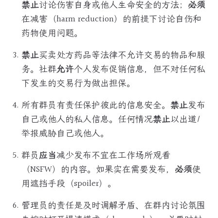
禁止
讨论伤害自身或他人生命安全的方法；
必须
在减害（harm reduction）的前提下讨论自伤和
药物使用问题。
禁止
买卖处方药品等法律不允许交易的物品和服
务。社群
允许
个人发布促销信息，但不对任何私
下发生的交易行为做出担保。
所有群员有责任保护彼此的信息安全。
禁止
发布
自己或他人的私人信息。任何情况
禁止
以出道/
举报威胁自己或他人。
群员
应当
减少发布不宜在工作场所观看
（NSFW）的内容。如果实在需要发布，
必须
使
用遮挡手段（spoiler）。
管理员的责任是及时调解矛盾、在群内讨论氛围