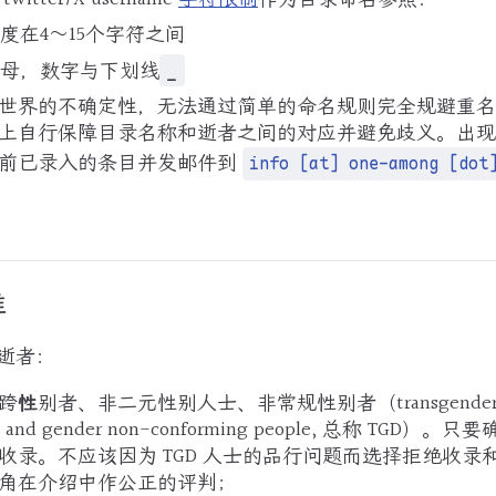
度在4～15个字符之间
母，数字与下划线
_
世界的不确定性，无法通过简单的命名规则完全规避重名
上自行保障目录名称和逝者之间的对应并避免歧义。出现
前已录入的条目并发邮件到
info [at] one-among [dot
准
逝者：
跨
性
别者、非二元性别人士、非常规性别者（transgender, tra
y, and gender non-conforming people, 总称 TGD）。
收录。不应该因为 TGD 人士的品行问题而选择拒绝收录
角在介绍中作公正的评判；