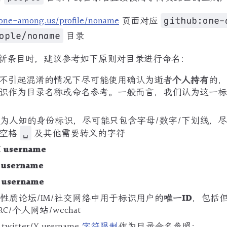
one-among.us/profile/noname
页面对应
github:one-
目录
ople/noname
新条目时，建议参考如下原则对目录进行命名：
不引起混淆的情况下尽可能使用确认为逝者
个人持有
的，
识作为目录名称或命名参考。一般而言，我们认为这一标
为人知的身份标识，尽可能只包含字母/数字/下划线，
空格
及其他需要转义的字符
␣
X
username
m
username
e
username
性质论坛/IM/社交网络中用于标识用户的
唯一ID
，包括
/IRC/个人网站/wechat
itter/X username
字符限制
作为目录命名参照：