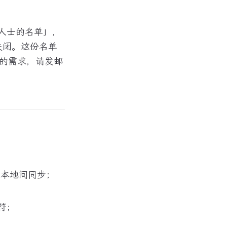
录人士的名单」，
手动关闭。这份名单
的需求，请发邮
游和本地间同步；
；
符；